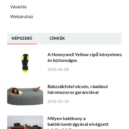
Vásárlás
Webáruház
NÉPSZERÜ
CÍMKÉK
A Honeywell Yellow cipő kényelmes
és biztonságos
2026-06-08
Babzsákfotel olcsón, ráadásul
háromszoros garanciával
2016-01-10
Milyen hatékony a
baktériumtrágyával elvégzett