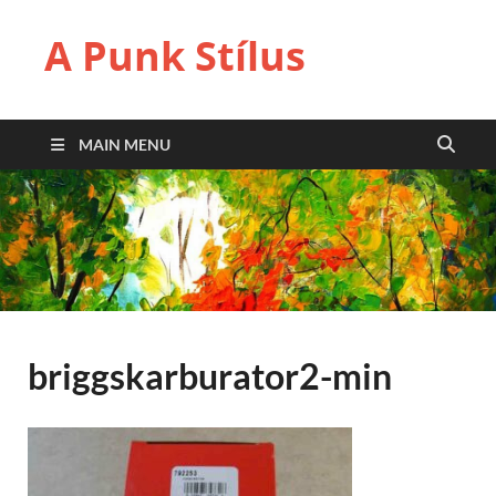
A Punk Stílus
MAIN MENU
briggskarburator2-min