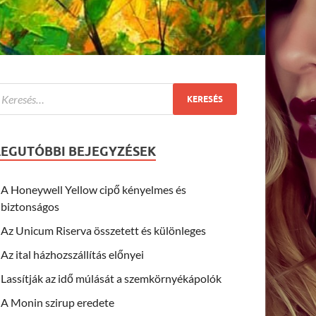
LEGUTÓBBI BEJEGYZÉSEK
A Honeywell Yellow cipő kényelmes és
biztonságos
Az Unicum Riserva összetett és különleges
Az ital házhozszállítás előnyei
Lassítják az idő múlását a szemkörnyékápolók
A Monin szirup eredete