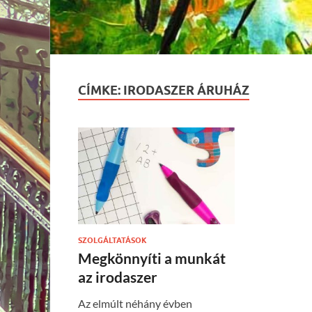
CÍMKE:
IRODASZER ÁRUHÁZ
SZOLGÁLTATÁSOK
Megkönnyíti a munkát
az irodaszer
Az elmúlt néhány évben