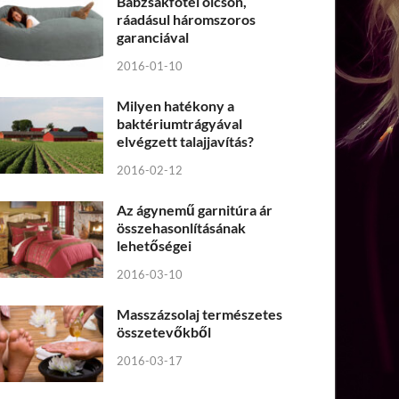
Babzsákfotel olcsón,
ráadásul háromszoros
garanciával
2016-01-10
Milyen hatékony a
baktériumtrágyával
elvégzett talajjavítás?
2016-02-12
Az ágynemű garnitúra ár
összehasonlításának
lehetőségei
2016-03-10
Masszázsolaj természetes
összetevőkből
2016-03-17