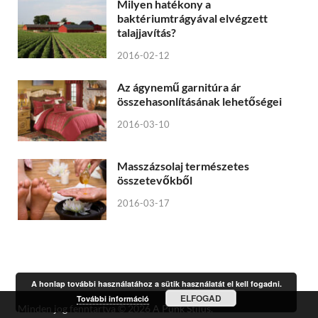
Milyen hatékony a
baktériumtrágyával elvégzett
talajjavítás?
2016-02-12
Az ágynemű garnitúra ár
összehasonlításának lehetőségei
2016-03-10
Masszázsolaj természetes
összetevőkből
2016-03-17
A honlap további használatához a sütik használatát el kell fogadni.
ELFOGAD
További információ
Minden jog fenntartva © 2026
A Punk Stílus
.