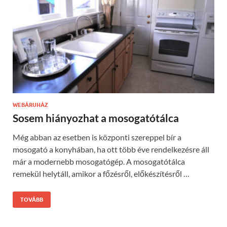
WEBÁRUHÁZ
Sosem hiányozhat a mosogatótálca
Még abban az esetben is központi szereppel bír a
mosogató a konyhában, ha ott több éve rendelkezésre áll
már a modernebb mosogatógép. A mosogatótálca
remekül helytáll, amikor a főzésről, előkészítésről …
TOVÁBB