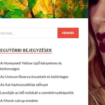
LEGUTÓBBI BEJEGYZÉSEK
A Honeywell Yellow cipő kényelmes és
biztonságos
Az Unicum Riserva összetett és különleges
Az ital házhozszállítás előnyei
Lassítják az idő múlását a szemkörnyékápolók
A Monin szirup eredete