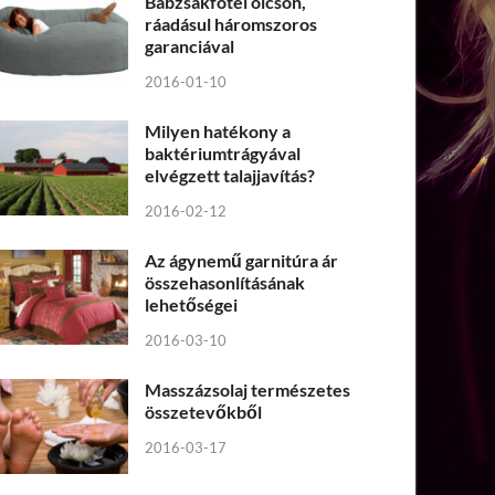
Babzsákfotel olcsón,
ráadásul háromszoros
garanciával
2016-01-10
Milyen hatékony a
baktériumtrágyával
elvégzett talajjavítás?
2016-02-12
Az ágynemű garnitúra ár
összehasonlításának
lehetőségei
2016-03-10
Masszázsolaj természetes
összetevőkből
2016-03-17