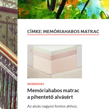
CÍMKE:
MEMÓRIAHABOS MATRAC
WEBÁRUHÁZ
Memóriahabos matrac
a pihentető alvásért
Az alvás nagyon fontos ahhoz,