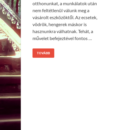
otthonunkat, a munkálatok után
nem feltétlenül válunk meg a
vásárolt eszközöktől. Az ecsetek,
vödrök, hengerek máskor is
hasznunkra válhatnak. Tehát, a
művelet befejeztével fontos …
TOVÁBB