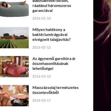
Babzsákfotel olcsón,
ráadásul háromszoros
garanciával
2016-01-10
Milyen hatékony a
baktériumtrágyával
elvégzett talajjavítás?
2016-02-12
Az ágynemű garnitúra ár
összehasonlításának
lehetőségei
2016-03-10
Masszázsolaj természetes
összetevőkből
2016-03-17