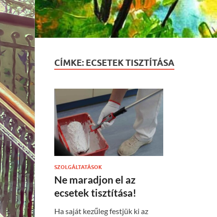
CÍMKE:
ECSETEK TISZTÍTÁSA
SZOLGÁLTATÁSOK
Ne maradjon el az
ecsetek tisztítása!
Ha saját kezűleg festjük ki az