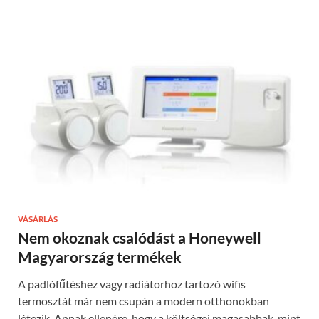
VÁSÁRLÁS
Nem okoznak csalódást a Honeywell
Magyarország termékek
A padlófűtéshez vagy radiátorhoz tartozó wifis
termosztát már nem csupán a modern otthonokban
létezik. Annak ellenére, hogy a költségei magasabbak, mint