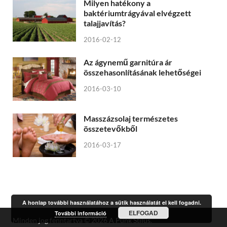
Milyen hatékony a
baktériumtrágyával elvégzett
talajjavítás?
2016-02-12
Az ágynemű garnitúra ár
összehasonlításának lehetőségei
2016-03-10
Masszázsolaj természetes
összetevőkből
2016-03-17
A honlap további használatához a sütik használatát el kell fogadni.
ELFOGAD
További információ
Minden jog fenntartva © 2026
A Punk Stílus
.