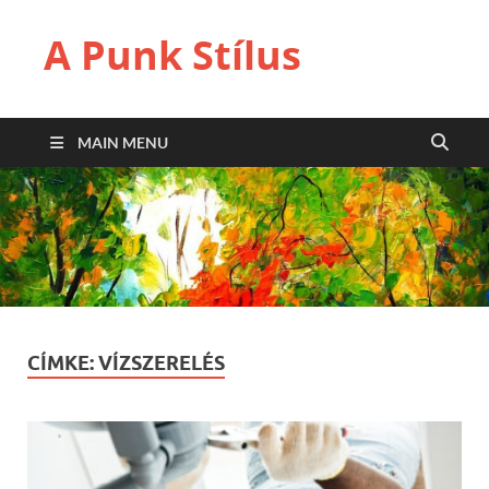
A Punk Stílus
MAIN MENU
CÍMKE:
VÍZSZERELÉS