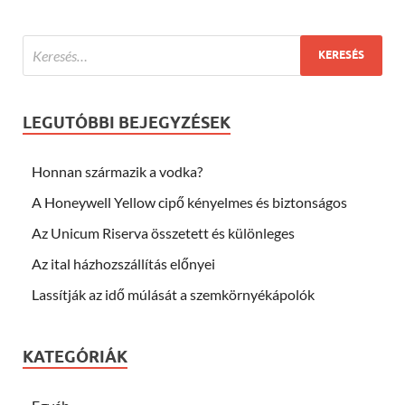
LEGUTÓBBI BEJEGYZÉSEK
Honnan származik a vodka?
A Honeywell Yellow cipő kényelmes és biztonságos
Az Unicum Riserva összetett és különleges
Az ital házhozszállítás előnyei
Lassítják az idő múlását a szemkörnyékápolók
KATEGÓRIÁK