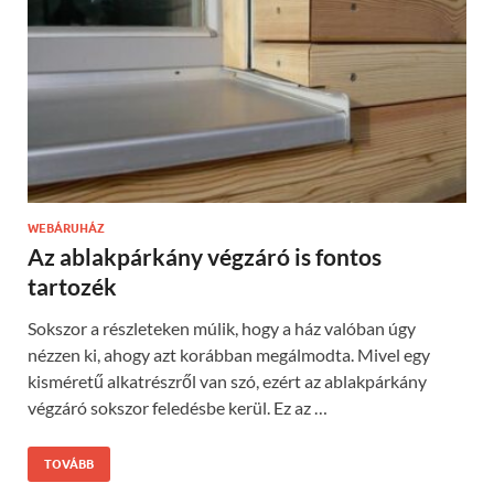
WEBÁRUHÁZ
Az ablakpárkány végzáró is fontos
tartozék
Sokszor a részleteken múlik, hogy a ház valóban úgy
nézzen ki, ahogy azt korábban megálmodta. Mivel egy
kisméretű alkatrészről van szó, ezért az ablakpárkány
végzáró sokszor feledésbe kerül. Ez az …
TOVÁBB