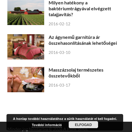
Milyen hatékony a
baktériumtrágyával elvégzett
talajjavítás?
2016-02-12
Az ágynemű garnitúra ár
összehasonlításának lehetőségei
2016-03-10
Masszázsolaj természetes
összetevőkből
2016-03-17
A honlap további használatához a sütik használatát el kell fogadni.
ELFOGAD
További információ
Minden jog fenntartva © 2026
A Punk Stílus
.