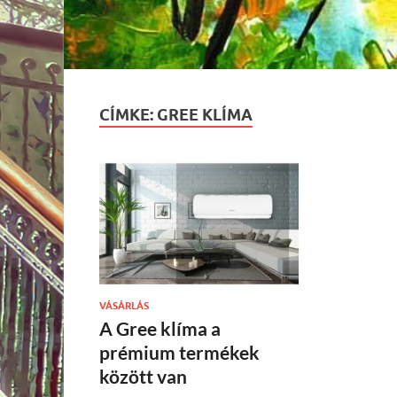
CÍMKE:
GREE KLÍMA
VÁSÁRLÁS
A Gree klíma a
prémium termékek
között van