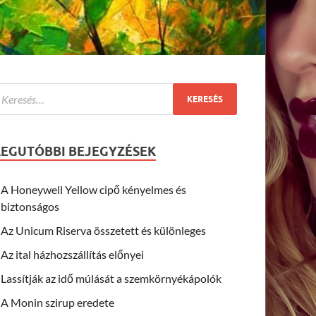
LEGUTÓBBI BEJEGYZÉSEK
A Honeywell Yellow cipő kényelmes és
biztonságos
Az Unicum Riserva összetett és különleges
Az ital házhozszállítás előnyei
Lassítják az idő múlását a szemkörnyékápolók
A Monin szirup eredete