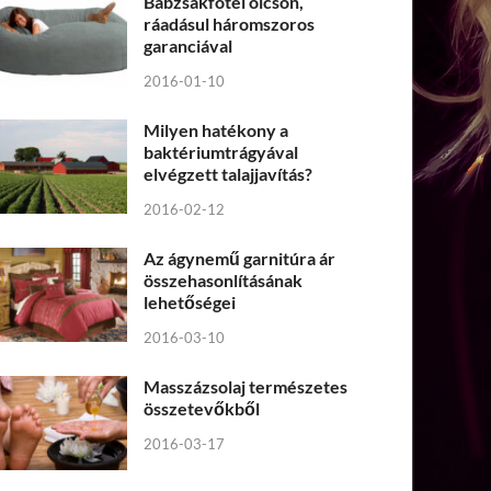
Babzsákfotel olcsón,
ráadásul háromszoros
garanciával
2016-01-10
Milyen hatékony a
baktériumtrágyával
elvégzett talajjavítás?
2016-02-12
Az ágynemű garnitúra ár
összehasonlításának
lehetőségei
2016-03-10
Masszázsolaj természetes
összetevőkből
2016-03-17