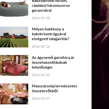
Babzsákfotel olcsón,
ráadásul háromszoros
garanciával
2016-01-10
Milyen hatékony a
baktériumtrágyával
elvégzett talajjavítás?
2016-02-12
Az ágynemű garnitúra ár
összehasonlításának
lehetőségei
2016-03-10
Masszázsolaj természetes
összetevőkből
2016-03-17