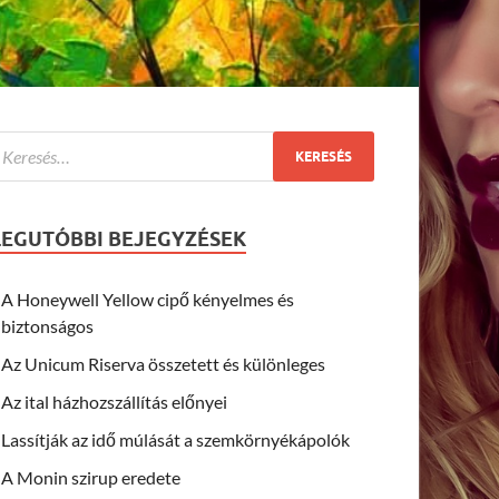
LEGUTÓBBI BEJEGYZÉSEK
A Honeywell Yellow cipő kényelmes és
biztonságos
Az Unicum Riserva összetett és különleges
Az ital házhozszállítás előnyei
Lassítják az idő múlását a szemkörnyékápolók
A Monin szirup eredete