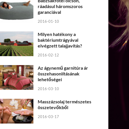
Babzsákfotel olcsón,
ráadásul háromszoros
garanciával
2016-01-10
Milyen hatékony a
baktériumtrágyával
elvégzett talajjavítás?
2016-02-12
Az ágynemű garnitúra ár
összehasonlításának
lehetőségei
2016-03-10
Masszázsolaj természetes
összetevőkből
2016-03-17