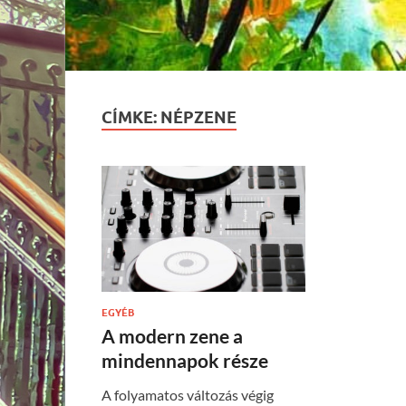
CÍMKE:
NÉPZENE
EGYÉB
A modern zene a
mindennapok része
A folyamatos változás végig