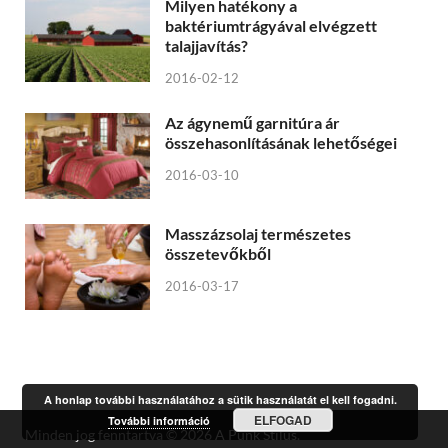
Milyen hatékony a
baktériumtrágyával elvégzett
talajjavítás?
2016-02-12
Az ágynemű garnitúra ár
összehasonlításának lehetőségei
2016-03-10
Masszázsolaj természetes
összetevőkből
2016-03-17
A honlap további használatához a sütik használatát el kell fogadni.
ELFOGAD
További információ
Minden jog fenntartva © 2026
A Punk Stílus
.