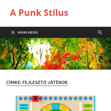
A Punk Stílus
MAIN MENU
CÍMKE:
FEJLESZTŐ JÁTÉKOK