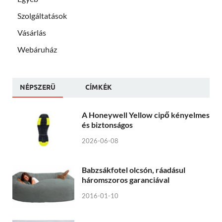
Szolgáltatások
Vásárlás
Webáruház
NÉPSZERÜ
CÍMKÉK
A Honeywell Yellow cipő kényelmes
és biztonságos
2026-06-08
Babzsákfotel olcsón, ráadásul
háromszoros garanciával
2016-01-10