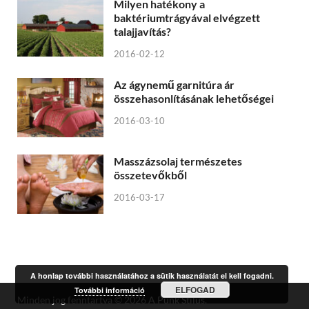
Milyen hatékony a
baktériumtrágyával elvégzett
talajjavítás?
2016-02-12
Az ágynemű garnitúra ár
összehasonlításának lehetőségei
2016-03-10
Masszázsolaj természetes
összetevőkből
2016-03-17
A honlap további használatához a sütik használatát el kell fogadni.
ELFOGAD
További információ
Minden jog fenntartva © 2026
A Punk Stílus
.