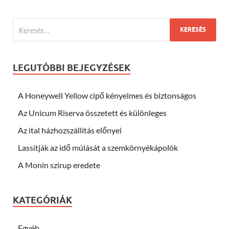
LEGUTÓBBI BEJEGYZÉSEK
A Honeywell Yellow cipő kényelmes és biztonságos
Az Unicum Riserva összetett és különleges
Az ital házhozszállítás előnyei
Lassítják az idő múlását a szemkörnyékápolók
A Monin szirup eredete
KATEGÓRIÁK
Egyéb