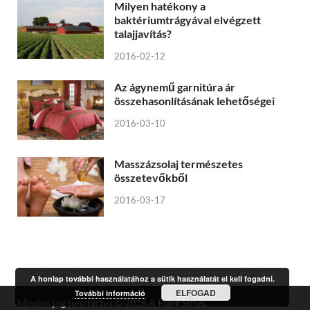
Milyen hatékony a
baktériumtrágyával elvégzett
talajjavítás?
2016-02-12
Az ágynemű garnitúra ár
összehasonlításának lehetőségei
2016-03-10
Masszázsolaj természetes
összetevőkből
2016-03-17
A honlap további használatához a sütik használatát el kell fogadni.
ELFOGAD
További információ
Minden jog fenntartva © 2026
A Punk Stílus
.