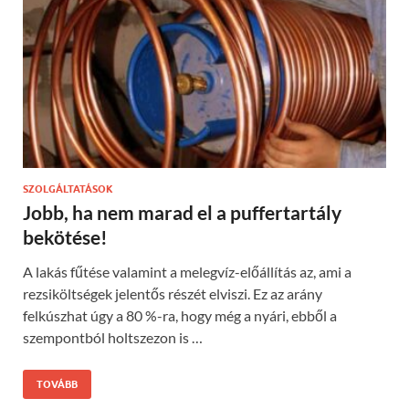
SZOLGÁLTATÁSOK
Jobb, ha nem marad el a puffertartály
bekötése!
A lakás fűtése valamint a melegvíz-előállítás az, ami a
rezsiköltségek jelentős részét elviszi. Ez az arány
felkúszhat úgy a 80 %-ra, hogy még a nyári, ebből a
szempontból holtszezon is …
TOVÁBB