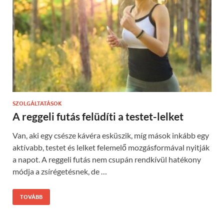
SZOLGÁLTATÁSOK
A reggeli futás felüdíti a testet-lelket
Van, aki egy csésze kávéra esküszik, míg mások inkább egy
aktívabb, testet és lelket felemelő mozgásformával nyitják
a napot. A reggeli futás nem csupán rendkívül hatékony
módja a zsírégetésnek, de …
TOVÁBB