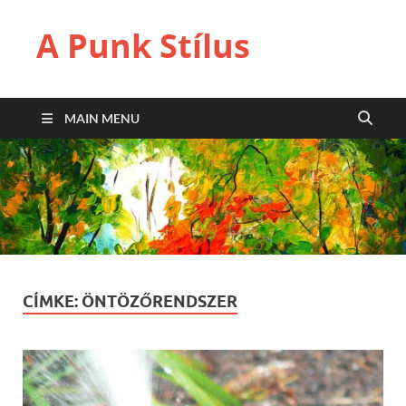
A Punk Stílus
MAIN MENU
CÍMKE:
ÖNTÖZŐRENDSZER