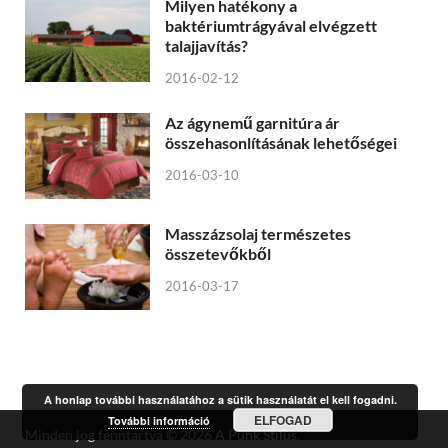
Milyen hatékony a
baktériumtrágyával elvégzett
talajjavítás?
2016-02-12
Az ágynemű garnitúra ár
összehasonlításának lehetőségei
2016-03-10
Masszázsolaj természetes
összetevőkből
2016-03-17
A honlap további használatához a sütik használatát el kell fogadni.
ELFOGAD
További információ
Minden jog fenntartva © 2026
A Punk Stílus
.