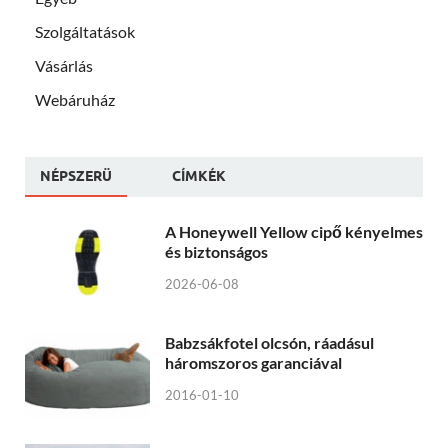
Szolgáltatások
Vásárlás
Webáruház
NÉPSZERÜ
CÍMKÉK
A Honeywell Yellow cipő kényelmes
és biztonságos
2026-06-08
Babzsákfotel olcsón, ráadásul
háromszoros garanciával
2016-01-10