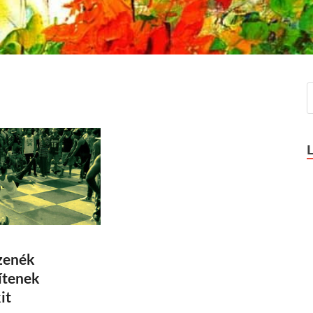
zenék
ítenek
it