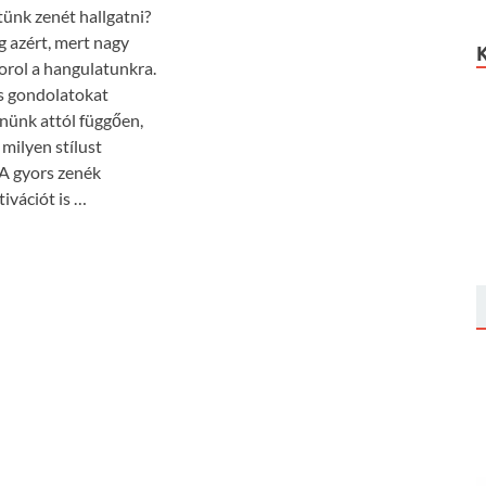
tünk zenét hallgatni?
g azért, mert nagy
orol a hangulatunkra.
s gondolatokat
nünk attól függően,
milyen stílust
 A gyors zenék
ivációt is …