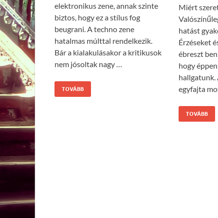
elektronikus zene, annak szinte
Miért szere
biztos, hogy ez a stílus fog
Valószínűle
beugrani. A techno zene
hatást gyak
hatalmas múlttal rendelkezik.
Érzéseket é
Bár a kialakulásakor a kritikusok
ébreszt ben
nem jósoltak nagy …
hogy éppen 
hallgatunk.
egyfajta mot
TOVÁBB
TOVÁBB