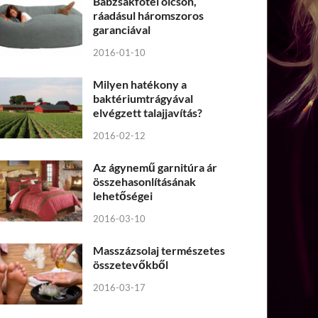
Babzsákfotel olcsón,
ráadásul háromszoros
garanciával
2016-01-10
Milyen hatékony a
baktériumtrágyával
elvégzett talajjavítás?
2016-02-12
Az ágynemű garnitúra ár
összehasonlításának
lehetőségei
2016-03-10
Masszázsolaj természetes
összetevőkből
2016-03-17