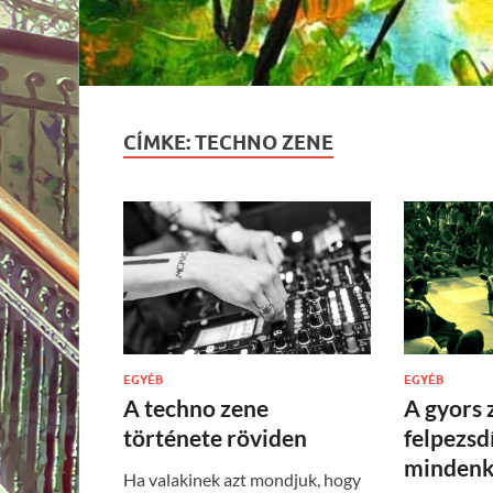
CÍMKE:
TECHNO ZENE
EGYÉB
EGYÉB
A techno zene
A gyors 
története röviden
felpezsd
mindenk
Ha valakinek azt mondjuk, hogy