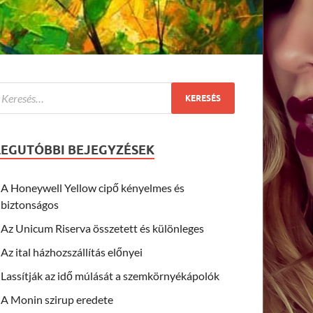
LEGUTÓBBI BEJEGYZÉSEK
A Honeywell Yellow cipő kényelmes és
biztonságos
Az Unicum Riserva összetett és különleges
Az ital házhozszállítás előnyei
Lassítják az idő múlását a szemkörnyékápolók
A Monin szirup eredete