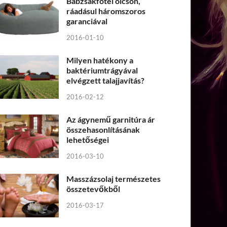
Babzsákfotel olcsón,
ráadásul háromszoros
garanciával
2016-01-10
Milyen hatékony a
baktériumtrágyával
elvégzett talajjavítás?
2016-02-12
Az ágynemű garnitúra ár
összehasonlításának
lehetőségei
2016-03-10
Masszázsolaj természetes
összetevőkből
2016-03-17