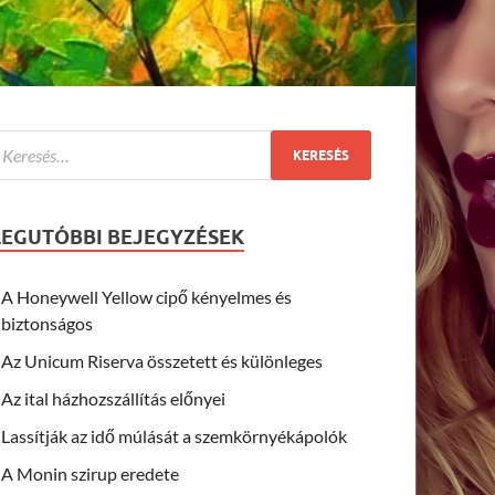
LEGUTÓBBI BEJEGYZÉSEK
A Honeywell Yellow cipő kényelmes és
biztonságos
Az Unicum Riserva összetett és különleges
Az ital házhozszállítás előnyei
Lassítják az idő múlását a szemkörnyékápolók
A Monin szirup eredete