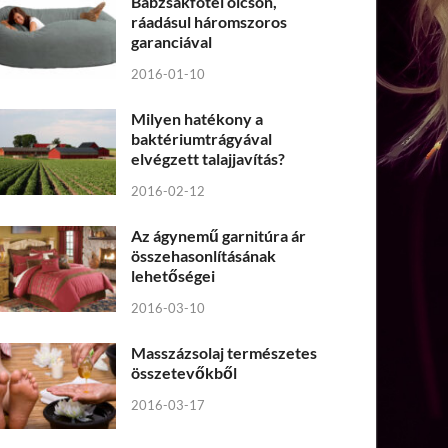
Babzsákfotel olcsón,
ráadásul háromszoros
garanciával
2016-01-10
Milyen hatékony a
baktériumtrágyával
elvégzett talajjavítás?
2016-02-12
Az ágynemű garnitúra ár
összehasonlításának
lehetőségei
2016-03-10
Masszázsolaj természetes
összetevőkből
2016-03-17