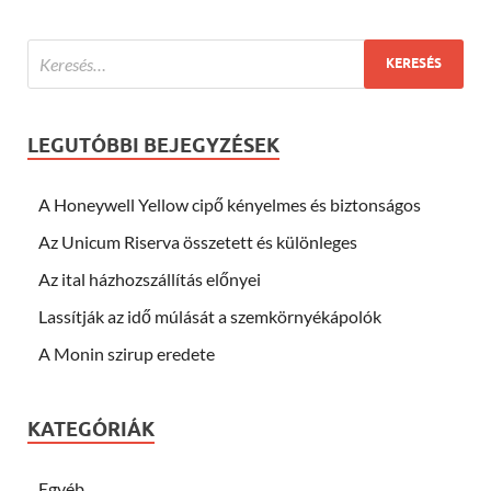
LEGUTÓBBI BEJEGYZÉSEK
A Honeywell Yellow cipő kényelmes és biztonságos
Az Unicum Riserva összetett és különleges
Az ital házhozszállítás előnyei
Lassítják az idő múlását a szemkörnyékápolók
A Monin szirup eredete
KATEGÓRIÁK
Egyéb