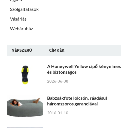
Szolgáltatások
Vásárlás
Webáruház
NÉPSZERÜ
CÍMKÉK
A Honeywell Yellow cipő kényelmes
és biztonságos
2026-06-08
Babzsákfotel olcsón, ráadásul
háromszoros garanciával
2016-01-10