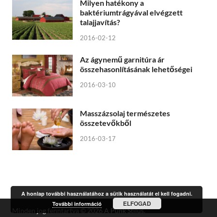
Milyen hatékony a
baktériumtrágyával elvégzett
talajjavítás?
2016-02-12
Az ágynemű garnitúra ár
összehasonlításának lehetőségei
2016-03-10
Masszázsolaj természetes
összetevőkből
2016-03-17
A honlap további használatához a sütik használatát el kell fogadni.
ELFOGAD
További információ
Minden jog fenntartva © 2026
A Punk Stílus
.