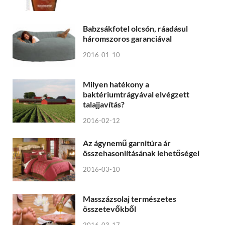
Babzsákfotel olcsón, ráadásul
háromszoros garanciával
2016-01-10
Milyen hatékony a
baktériumtrágyával elvégzett
talajjavítás?
2016-02-12
Az ágynemű garnitúra ár
összehasonlításának lehetőségei
2016-03-10
Masszázsolaj természetes
összetevőkből
2016-03-17