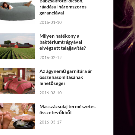
Babzsákfotel olcsón,
ráadásul háromszoros
garanciával
2016-01-10
Milyen hatékony a
baktériumtrágyával
elvégzett talajjavítás?
2016-02-12
Az ágynemű garnitúra ár
összehasonlításának
lehetőségei
2016-03-10
Masszázsolaj természetes
összetevőkből
2016-03-17