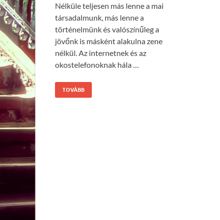
Nélküle teljesen más lenne a mai
társadalmunk, más lenne a
történelmünk és valószínűleg a
jövőnk is másként alakulna zene
nélkül. Az internetnek és az
okostelefonoknak hála …
TOVÁBB