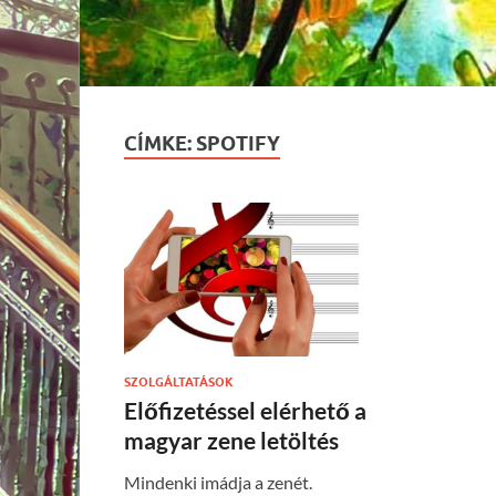
CÍMKE:
SPOTIFY
SZOLGÁLTATÁSOK
Előfizetéssel elérhető a
magyar zene letöltés
Mindenki imádja a zenét.