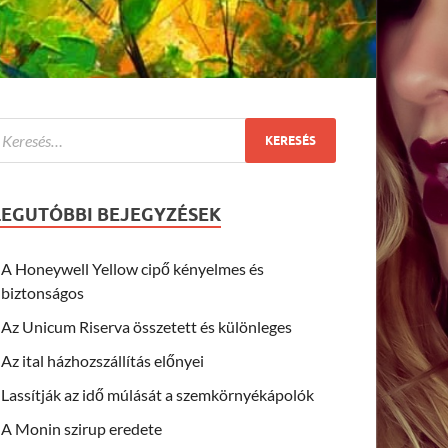
LEGUTÓBBI BEJEGYZÉSEK
A Honeywell Yellow cipő kényelmes és
biztonságos
Az Unicum Riserva összetett és különleges
Az ital házhozszállítás előnyei
Lassítják az idő múlását a szemkörnyékápolók
A Monin szirup eredete