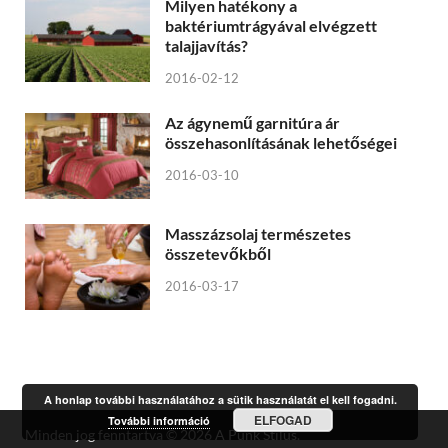
Milyen hatékony a
baktériumtrágyával elvégzett
talajjavítás?
2016-02-12
Az ágynemű garnitúra ár
összehasonlításának lehetőségei
2016-03-10
Masszázsolaj természetes
összetevőkből
2016-03-17
A honlap további használatához a sütik használatát el kell fogadni.
ELFOGAD
További információ
Minden jog fenntartva © 2026
A Punk Stílus
.