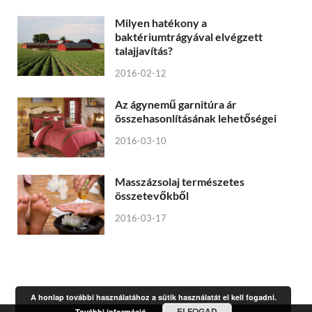
Milyen hatékony a
baktériumtrágyával elvégzett
talajjavítás?
2016-02-12
Az ágynemű garnitúra ár
összehasonlításának lehetőségei
2016-03-10
Masszázsolaj természetes
összetevőkből
2016-03-17
A honlap további használatához a sütik használatát el kell fogadni.
ELFOGAD
További információ