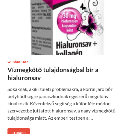
WEBÁRUHÁZ
Vízmegkötő tulajdonságbal bír a
hialuronsav
Sokaknak, akik ízületi problémákra, a korral járó bőr
petyhüdtségre panaszkodnak egyszerű megoldás
kínálkozik. Kézenfekvő segítség a különféle módon
szervezetbe juttatott hialuronsav, a nagy vízmegkötő
tulajdonsága miatt. Az emberi testben a …
TOVÁBB