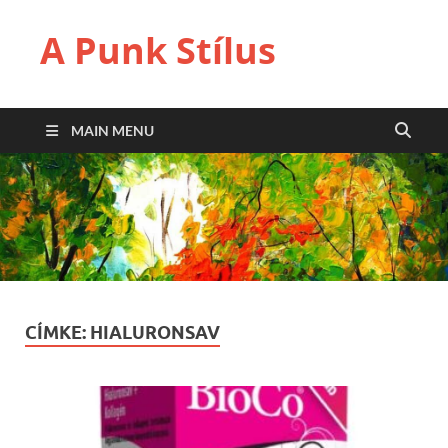
A Punk Stílus
MAIN MENU
CÍMKE:
HIALURONSAV