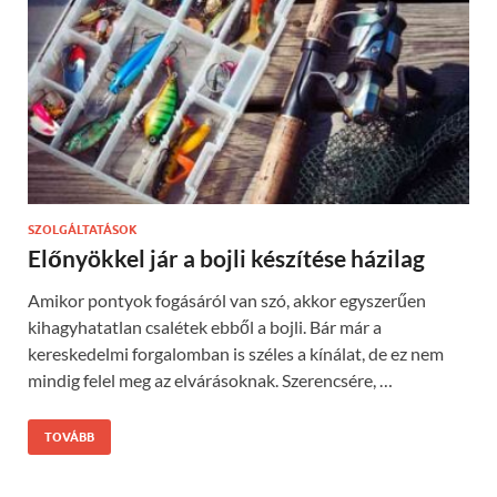
SZOLGÁLTATÁSOK
Előnyökkel jár a bojli készítése házilag
Amikor pontyok fogásáról van szó, akkor egyszerűen
kihagyhatatlan csalétek ebből a bojli. Bár már a
kereskedelmi forgalomban is széles a kínálat, de ez nem
mindig felel meg az elvárásoknak. Szerencsére, …
TOVÁBB