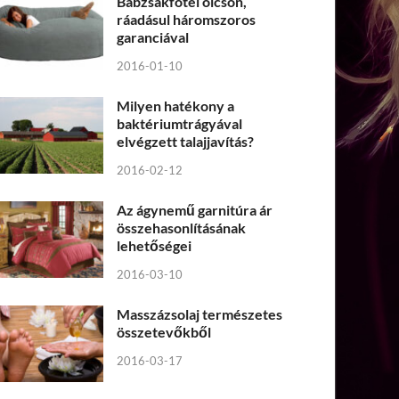
Babzsákfotel olcsón,
ráadásul háromszoros
garanciával
2016-01-10
Milyen hatékony a
baktériumtrágyával
elvégzett talajjavítás?
2016-02-12
Az ágynemű garnitúra ár
összehasonlításának
lehetőségei
2016-03-10
Masszázsolaj természetes
összetevőkből
2016-03-17