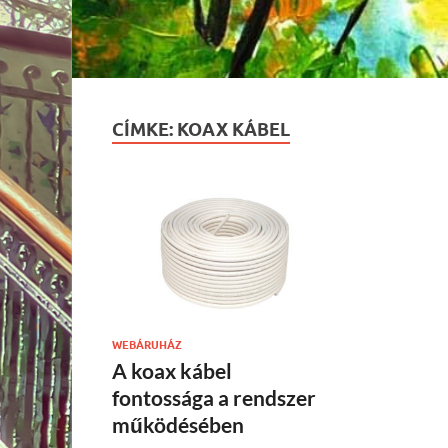
CÍMKE:
KOAX KÁBEL
WEBÁRUHÁZ
A koax kábel
fontossága a rendszer
működésében