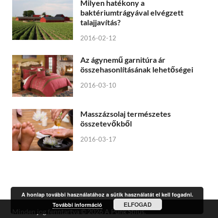
Milyen hatékony a
baktériumtrágyával elvégzett
talajjavítás?
2016-02-12
Az ágynemű garnitúra ár
összehasonlításának lehetőségei
2016-03-10
Masszázsolaj természetes
összetevőkből
2016-03-17
A honlap további használatához a sütik használatát el kell fogadni.
ELFOGAD
További információ
Minden jog fenntartva © 2026
A Punk Stílus
.