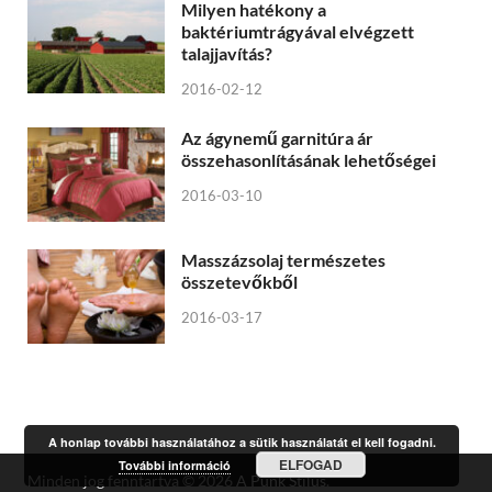
Milyen hatékony a
baktériumtrágyával elvégzett
talajjavítás?
2016-02-12
Az ágynemű garnitúra ár
összehasonlításának lehetőségei
2016-03-10
Masszázsolaj természetes
összetevőkből
2016-03-17
A honlap további használatához a sütik használatát el kell fogadni.
ELFOGAD
További információ
Minden jog fenntartva © 2026
A Punk Stílus
.