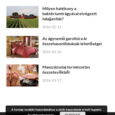
Milyen hatékony a
baktériumtrágyával elvégzett
talajjavítás?
2016-02-12
Az ágynemű garnitúra ár
összehasonlításának lehetőségei
2016-03-10
Masszázsolaj természetes
összetevőkből
2016-03-17
A honlap további használatához a sütik használatát el kell fogadni.
ELFOGAD
További információ