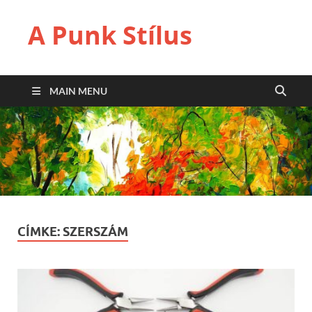
A Punk Stílus
MAIN MENU
CÍMKE:
SZERSZÁM