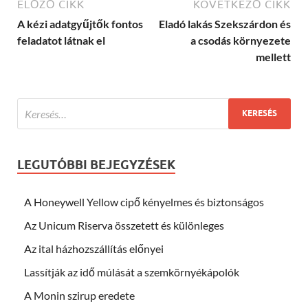
ELŐZŐ CIKK
KÖVETKEZŐ CIKK
A kézi adatgyűjtők fontos
Eladó lakás Szekszárdon és
feladatot látnak el
a csodás környezete
mellett
LEGUTÓBBI BEJEGYZÉSEK
A Honeywell Yellow cipő kényelmes és biztonságos
Az Unicum Riserva összetett és különleges
Az ital házhozszállítás előnyei
Lassítják az idő múlását a szemkörnyékápolók
A Monin szirup eredete