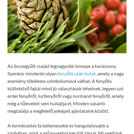
Az összegyűlt család legnagyobb ünnepe a karácsony.
Ilyenkor mindenki olyan
fenyőfa után kutat
, amely a nagy
esemény tökéletes szimbólumává válhat. A fenyőfa
különböző fajtái mind jó választások lehetnek, legyen szó
erdei fenyőről, lucfenyőről vagy normand fenyőről, amely
még a tűleveleit sem hullajtja el. Minden vásárló
megtalálja a megfelelő jelképet ajánlataink között.
A természetes fa kellemesebb és hangulatosabb a
szobában, mint a műanyagból készült társai. Mi segítünk