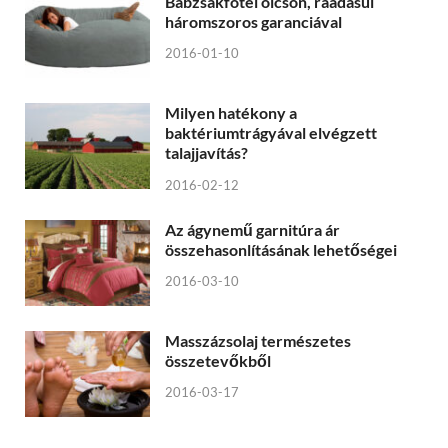
Babzsákfotel olcsón, ráadásul
háromszoros garanciával
2016-01-10
Milyen hatékony a
baktériumtrágyával elvégzett
talajjavítás?
2016-02-12
Az ágynemű garnitúra ár
összehasonlításának lehetőségei
2016-03-10
Masszázsolaj természetes
összetevőkből
2016-03-17