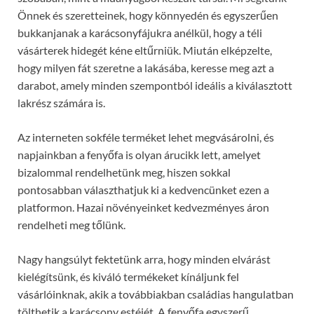
Önnek és szeretteinek, hogy könnyedén és egyszerűen
bukkanjanak a karácsonyfájukra anélkül, hogy a téli
vásárterek hidegét kéne eltűrniük. Miután elképzelte,
hogy milyen fát szeretne a lakásába, keresse meg azt a
darabot, amely minden szempontból ideális a kiválasztott
lakrész számára is.
Az interneten sokféle terméket lehet megvásárolni, és
napjainkban a fenyőfa is olyan árucikk lett, amelyet
bizalommal rendelhetünk meg, hiszen sokkal
pontosabban választhatjuk ki a kedvencünket ezen a
platformon. Hazai növényeinket kedvezményes áron
rendelheti meg tőlünk.
Nagy hangsúlyt fektetünk arra, hogy minden elvárást
kielégítsünk, és kiváló termékeket kínáljunk fel
vásárlóinknak, akik a továbbiakban családias hangulatban
tölthetik a karácsony estéjét. A fenyőfa egyszerű