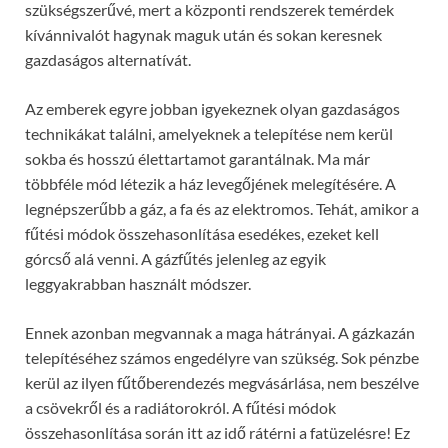
szükségszerűvé, mert a központi rendszerek temérdek
kívánnivalót hagynak maguk után és sokan keresnek
gazdaságos alternatívát.
Az emberek egyre jobban igyekeznek olyan gazdaságos
technikákat találni, amelyeknek a telepítése nem kerül
sokba és hosszú élettartamot garantálnak. Ma már
többféle mód létezik a ház levegőjének melegítésére. A
legnépszerűbb a gáz, a fa és az elektromos. Tehát, amikor a
fűtési módok összehasonlítása esedékes, ezeket kell
górcső alá venni. A gázfűtés jelenleg az egyik
leggyakrabban használt módszer.
Ennek azonban megvannak a maga hátrányai. A gázkazán
telepítéséhez számos engedélyre van szükség. Sok pénzbe
kerül az ilyen fűtőberendezés megvásárlása, nem beszélve
a csövekről és a radiátorokról. A fűtési módok
összehasonlítása során itt az idő rátérni a fatüzelésre! Ez