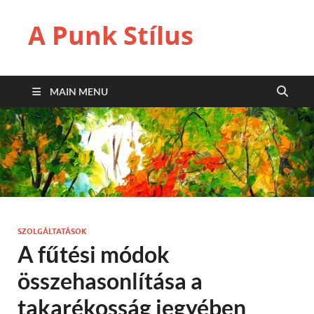
A Punk Stílus
MAIN MENU
SZOLGÁLTATÁSOK
A fűtési módok
összehasonlítása a
takarékosság jegyében