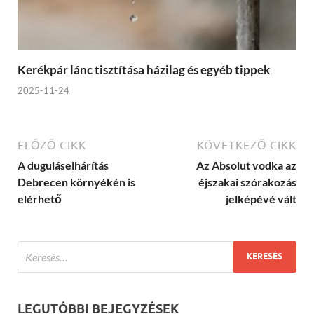
Kerékpár lánc tisztítása házilag és egyéb tippek
2025-11-24
ELŐZŐ CIKK
KÖVETKEZŐ CIKK
A duguláselhárítás
Az Absolut vodka az
Debrecen környékén is
éjszakai szórakozás
elérhető
jelképévé vált
LEGUTÓBBI BEJEGYZÉSEK