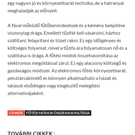
egy nagyon jó és környezetbarát technika, de a hátrányai
meghaladják az előnyeit.
A fával működő fűtőberendezések és a kémény beépítése
viszonylag drága. Emellett tűzifát kell vásárolni, házhoz
szállítani, felaprítani és tüzet rakni. Ez egy időigényes és
költséges folyamat, mivel a tűzifa ára folyamatosan nő és a
szállítása is drága. A fűtési módok összehasonlítása az
elektromos megoldással zárul. Ez egy alacsony költségű és
gazdaságos módszer. Az elektromos fűtés környezetbarát,
pénztárcakímélő és könnyen alkalmazható a házak és
lakások elsődleges vagy kiegészítő melegítési
alternatívájaként.
CÍMKÉK
FŰTÉSI MÓDOK ÖSSZEHASONLÍTÁSA
TOVÁBBI CIKKEK :