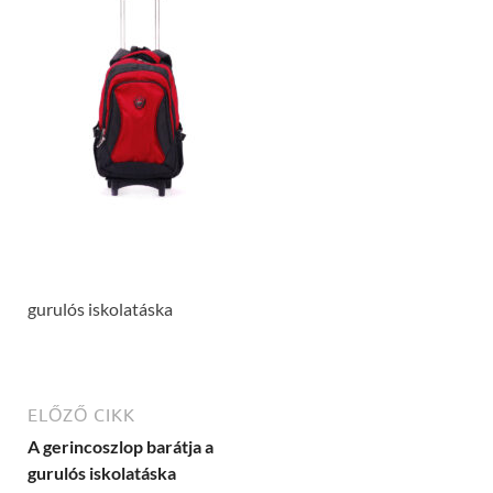
gurulós iskolatáska
ELŐZŐ CIKK
A gerincoszlop barátja a
gurulós iskolatáska