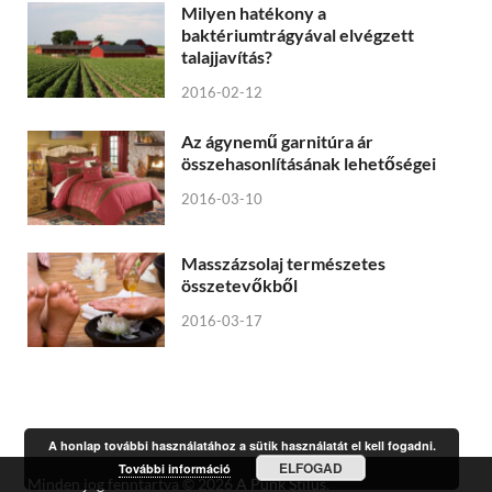
Milyen hatékony a
baktériumtrágyával elvégzett
talajjavítás?
2016-02-12
Az ágynemű garnitúra ár
összehasonlításának lehetőségei
2016-03-10
Masszázsolaj természetes
összetevőkből
2016-03-17
A honlap további használatához a sütik használatát el kell fogadni.
ELFOGAD
További információ
Minden jog fenntartva © 2026
A Punk Stílus
.