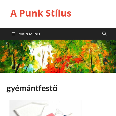
A Punk Stílus
MAIN MENU
gyémántfestő