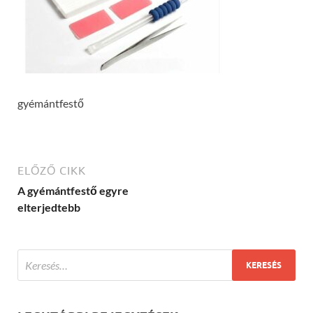
gyémántfestő
ELŐZŐ CIKK
A gyémántfestő egyre
elterjedtebb