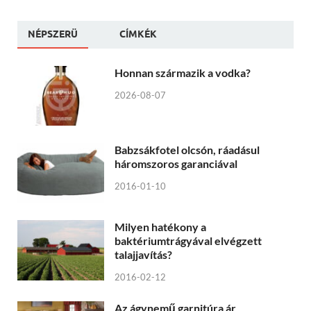
NÉPSZERÜ
CÍMKÉK
Honnan származik a vodka?
2026-08-07
Babzsákfotel olcsón, ráadásul
háromszoros garanciával
2016-01-10
Milyen hatékony a
baktériumtrágyával elvégzett
talajjavítás?
2016-02-12
Az ágynemű garnitúra ár