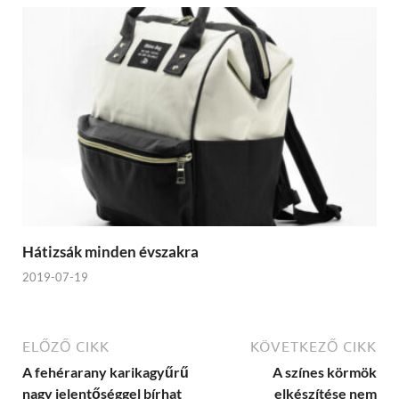
Hátizsák minden évszakra
2019-07-19
ELŐZŐ CIKK
KÖVETKEZŐ CIKK
A fehérarany karikagyűrű
A színes körmök
nagy jelentőséggel bírhat
elkészítése nem