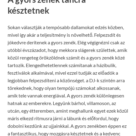
késztetnek
Sokan választják a tempósabb dallamokat edzés közben,
mivel így akár a teljesítmény is növelhető. Felpezsdít és
jókedvre derítenek a gyors zenék. Elég végignézni csak az
utóbbi évszázadot, hogy mekkora slágerek születtek, amik
közül rengeteg örökzöldnek számít és a gyors zenék közé
tartozik. Elengedhetetlennek számítanak a házibulik,
fesztiválok alkalmával, mivel ezzel tudják az előadók a
legjobban felpezsdíteni a közönséget. a DJ-k szintén arra
törekednek, hogy olyan tempójú számokat alkossanak,
amik tele vannak energiával. A gyors zenék különlegesen
hatnak az emberekre. Legyünk bárhol, villamoson, az
utcán, egy étteremben, amint meghallunk egyet ezek közül
máris elkezd ritmusra járni a lábunk és előfordul, hogy
dobolni kezdünk az ujjainkkal. A gyors zenékben éppen ez
a fantasztikus, hogy mozgásra késztetnek és a kedvenc