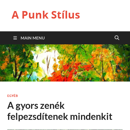
A Punk Stílus
MAIN MENU
EGYÉB
A gyors zenék
felpezsdítenek mindenkit