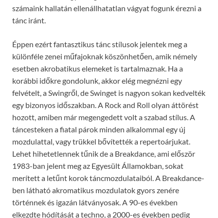
számaink hallatán ellenállhatatlan vágyat fogunk érezni a
tánc iránt.
Éppen ezért fantasztikus tánc stílusok jelentek meg a
különféle zenei műfajoknak köszönhetően, amik némely
esetben akrobatikus elemeket is tartalmaznak. Ha a
korábbi időkre gondolunk, akkor elég megnézni egy
felvételt, a Swingről, de Swinget is nagyon sokan kedvelték
egy bizonyos időszakban. A Rock and Roll olyan áttörést
hozott, amiben már megengedett volt a szabad stílus. A
táncesteken a fiatal párok minden alkalommal egy új
mozdulattal, vagy trükkel bővítették a repertoárjukat.
Lehet hihetetlennek tűnik de a Breakdance, ami először
1983-ban jelent meg az Egyesült Államokban, sokat
merített a letűnt korok táncmozdulataiból. A Breakdance-
ben látható akromatikus mozdulatok gyors zenére
történnek és igazán látványosak. A 90-es években
elkezdte hódítását a techno, a 2000-es években pedig