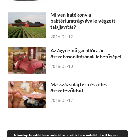
Milyen hatékony a
baktériumtrágyával elvégzett
talajjavítás?
2016-02-12
Az ágynemű garnitúra ár
összehasonlításának lehetőségei
2016-03-10
Masszázsolaj természetes
összetevőkből
2016-03-17
A honlap további használatához a sütik használatát el kell fogadni.