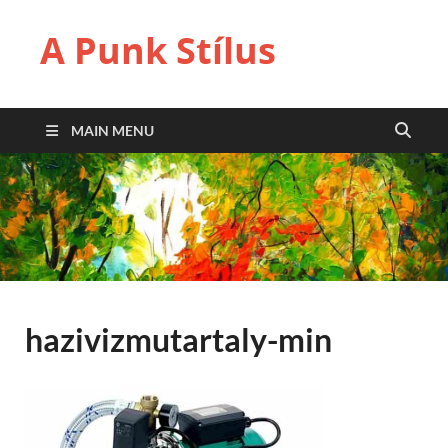
A Punk Stílus
MAIN MENU
hazivizmutartaly-min