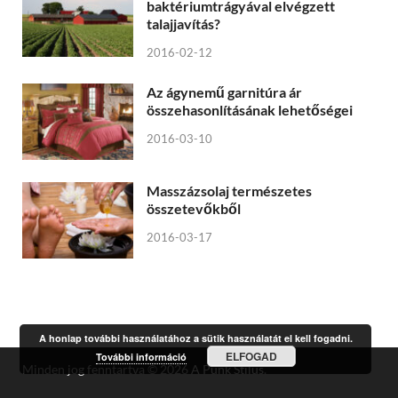
baktériumtrágyával elvégzett
talajjavítás?
2016-02-12
Az ágynemű garnitúra ár
összehasonlításának lehetőségei
2016-03-10
Masszázsolaj természetes
összetevőkből
2016-03-17
A honlap további használatához a sütik használatát el kell fogadni.
ELFOGAD
További információ
Minden jog fenntartva © 2026
A Punk Stílus
.