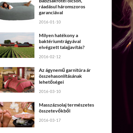
Babzsákfotel olcsón,
ráadásul háromszoros
garanciával
2016-01-10
Milyen hatékony a
baktériumtrágyával
elvégzett talajjavítás?
2016-02-12
Az ágynemű garnitúra ár
összehasonlításának
lehetőségei
2016-03-10
Masszázsolaj természetes
összetevőkből
2016-03-17