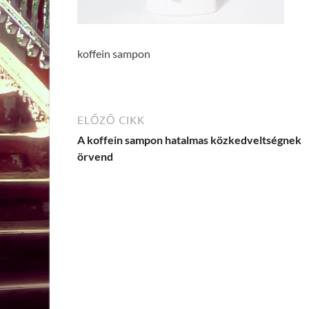
koffein sampon
ELŐZŐ CIKK
A koffein sampon hatalmas közkedveltségnek
örvend