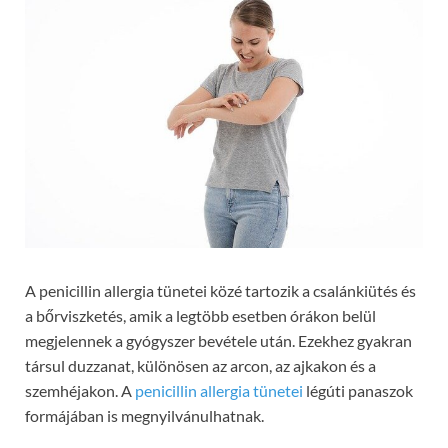
A penicillin allergia tünetei közé tartozik a csalánkiütés és
a bőrviszketés, amik a legtöbb esetben órákon belül
megjelennek a gyógyszer bevétele után. Ezekhez gyakran
társul duzzanat, különösen az arcon, az ajkakon és a
szemhéjakon. A
penicillin allergia tünetei
légúti panaszok
formájában is megnyilvánulhatnak.