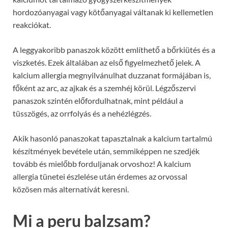
hordozóanyagai vagy kötőanyagai váltanak ki kellemetlen
reakciókat.
A leggyakoribb panaszok között említhető a bőrkiütés és a
viszketés. Ezek általában az első figyelmezhető jelek. A
kalcium allergia megnyilvánulhat duzzanat formájában is,
főként az arc, az ajkak és a szemhéj körül. Légzőszervi
panaszok szintén előfordulhatnak, mint például a
tüsszögés, az orrfolyás és a nehézlégzés.
Akik hasonló panaszokat tapasztalnak a kalcium tartalmú
készítmények bevétele után, semmiképpen ne szedjék
tovább és mielőbb forduljanak orvoshoz! A kalcium
allergia tünetei észlelése után érdemes az orvossal
közösen más alternatívát keresni.
Mi a peru balzsam?