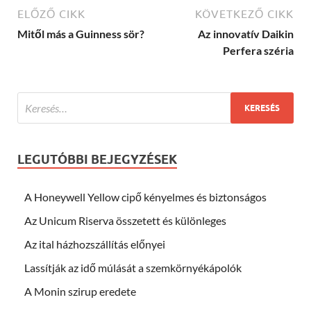
ELŐZŐ CIKK
KÖVETKEZŐ CIKK
Mitől más a Guinness sör?
Az innovatív Daikin
Perfera széria
LEGUTÓBBI BEJEGYZÉSEK
A Honeywell Yellow cipő kényelmes és biztonságos
Az Unicum Riserva összetett és különleges
Az ital házhozszállítás előnyei
Lassítják az idő múlását a szemkörnyékápolók
A Monin szirup eredete