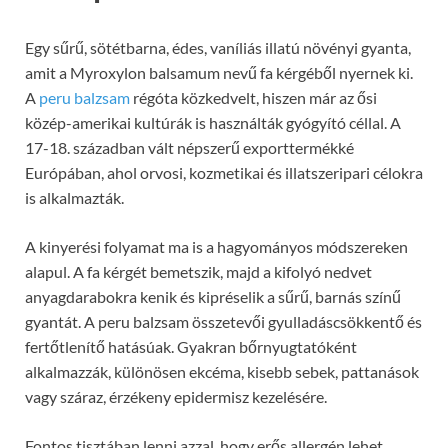
Egy sűrű, sötétbarna, édes, vaníliás illatú növényi gyanta,
amit a Myroxylon balsamum nevű fa kérgéből nyernek ki.
A
peru balzsam
régóta közkedvelt, hiszen már az ősi
közép-amerikai kultúrák is használták gyógyító céllal. A
17-18. században vált népszerű exporttermékké
Európában, ahol orvosi, kozmetikai és illatszeripari célokra
is alkalmazták.
A kinyerési folyamat ma is a hagyományos módszereken
alapul. A fa kérgét bemetszik, majd a kifolyó nedvet
anyagdarabokra kenik és kipréselik a sűrű, barnás színű
gyantát. A peru balzsam összetevői gyulladáscsökkentő és
fertőtlenítő hatásúak. Gyakran bőrnyugtatóként
alkalmazzák, különösen ekcéma, kisebb sebek, pattanások
vagy száraz, érzékeny epidermisz kezelésére.
Fontos tisztában lenni azzal, hogy erős allergén lehet,