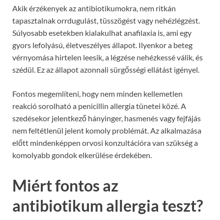
Akik érzékenyek az antibiotikumokra, nem ritkán
tapasztalnak orrdugulást, tüsszögést vagy nehézlégzést.
Súlyosabb esetekben kialakulhat anafilaxia is, ami egy
gyors lefolyású, életveszélyes állapot. Ilyenkor a beteg
vérnyomása hirtelen leesik, a légzése nehézkessé válik, és
szédül. Ez az állapot azonnali sürgősségi ellátást igényel.
Fontos megemlíteni, hogy nem minden kellemetlen
reakció sorolható a penicillin allergia tünetei közé. A
szedésekor jelentkező hányinger, hasmenés vagy fejfájás
nem feltétlenül jelent komoly problémát. Az alkalmazása
előtt mindenképpen orvosi konzultációra van szükség a
komolyabb gondok elkerülése érdekében.
Miért fontos az
antibiotikum allergia teszt?