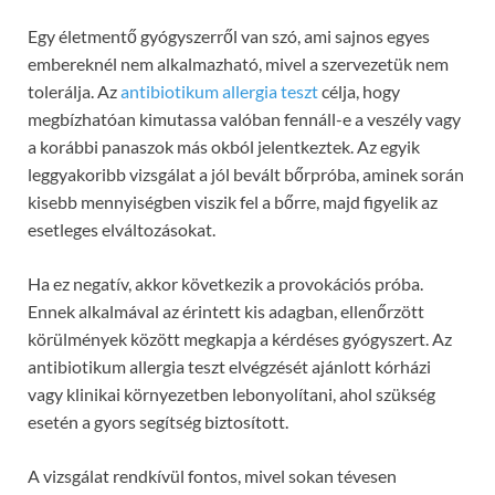
Egy életmentő gyógyszerről van szó, ami sajnos egyes
embereknél nem alkalmazható, mivel a szervezetük nem
tolerálja. Az
antibiotikum allergia teszt
célja, hogy
megbízhatóan kimutassa valóban fennáll-e a veszély vagy
a korábbi panaszok más okból jelentkeztek. Az egyik
leggyakoribb vizsgálat a jól bevált bőrpróba, aminek során
kisebb mennyiségben viszik fel a bőrre, majd figyelik az
esetleges elváltozásokat.
Ha ez negatív, akkor következik a provokációs próba.
Ennek alkalmával az érintett kis adagban, ellenőrzött
körülmények között megkapja a kérdéses gyógyszert. Az
antibiotikum allergia teszt elvégzését ajánlott kórházi
vagy klinikai környezetben lebonyolítani, ahol szükség
esetén a gyors segítség biztosított.
A vizsgálat rendkívül fontos, mivel sokan tévesen