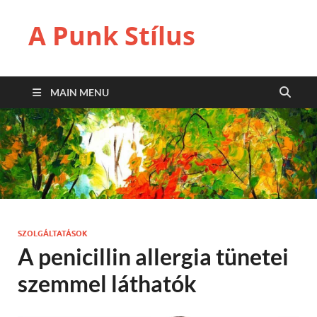
A Punk Stílus
MAIN MENU
SZOLGÁLTATÁSOK
A penicillin allergia tünetei
szemmel láthatók