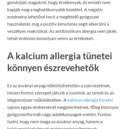
gondolják magukról, hogy érzékenyek, és emiatt nem
kapják meg a leghatékonyabb kezelést. A negatív
eredmény lehetővé teszi a megfelelő gyógyszer
használatát, míg a pozitív kimutatás segít elkerülni a
veszélyes reakciókat. Az antibiotikum allergia nem játék,
tehát érdemes komolyan venni az értékeket.
A kalcium allergia tünetei
könnyen észrevehetők
Ez az ásványi anyag nélkülözhetetlen a szervezetnek,
hiszen fontos szerepet játszik a csontok, az izmok és az
idegrendszer működésében. A
kalcium allergia tünetei
sajnos egyes embereknél megjelenhetnek, főleg bizonyos
gyógyszerformák vagy adalékanyagok esetén. Fontos
tudni, hogy nem maga az ásványi anyag, hanem a
kalciumot tartalmazó gyógyszerkészítmények