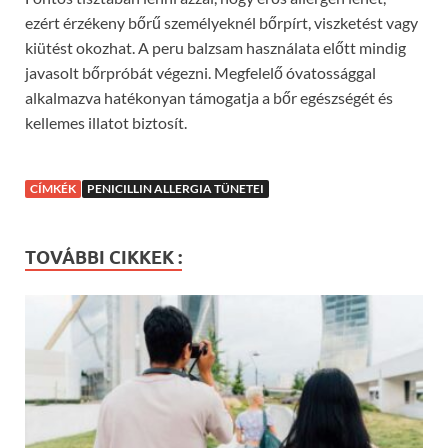
ezért érzékeny bőrű személyeknél bőrpírt, viszketést vagy
kiütést okozhat. A peru balzsam használata előtt mindig
javasolt bőrpróbát végezni. Megfelelő óvatossággal
alkalmazva hatékonyan támogatja a bőr egészségét és
kellemes illatot biztosít.
CÍMKÉK
PENICILLIN ALLERGIA TÜNETEI
TOVÁBBI CIKKEK :