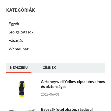
KATEGÓRIÁK
Egyéb
Szolgáltatások
Vásárlás
Webáruház
NÉPSZERÜ
CÍMKÉK
A Honeywell Yellow cipő kényelmes
és biztonságos
2026-06-08
Babzsákfotel olcsón, ráadásul