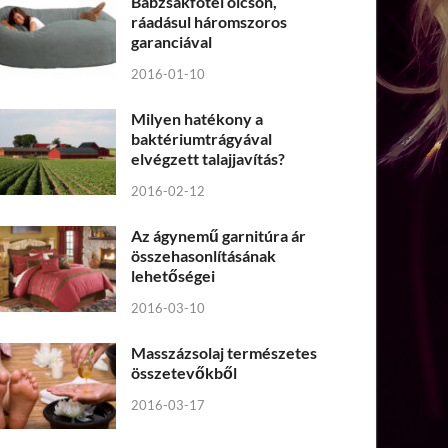
Babzsákfotel olcsón,
ráadásul háromszoros
garanciával
2016-01-10
Milyen hatékony a
baktériumtrágyával
elvégzett talajjavítás?
2016-02-12
Az ágynemű garnitúra ár
összehasonlításának
lehetőségei
2016-03-10
Masszázsolaj természetes
összetevőkből
2016-03-17