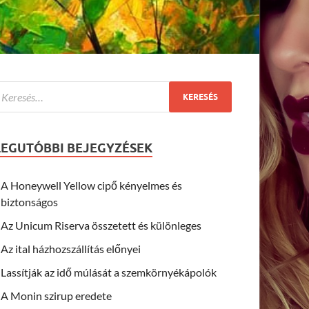
LEGUTÓBBI BEJEGYZÉSEK
A Honeywell Yellow cipő kényelmes és
biztonságos
Az Unicum Riserva összetett és különleges
Az ital házhozszállítás előnyei
Lassítják az idő múlását a szemkörnyékápolók
A Monin szirup eredete