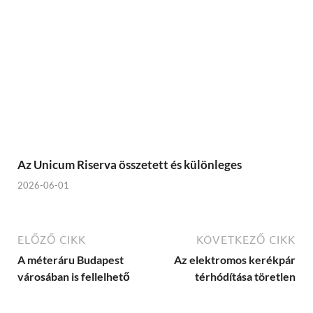
Az Unicum Riserva összetett és különleges
2026-06-01
ELŐZŐ CIKK
KÖVETKEZŐ CIKK
A méteráru Budapest
Az elektromos kerékpár
városában is fellelhető
térhódítása töretlen