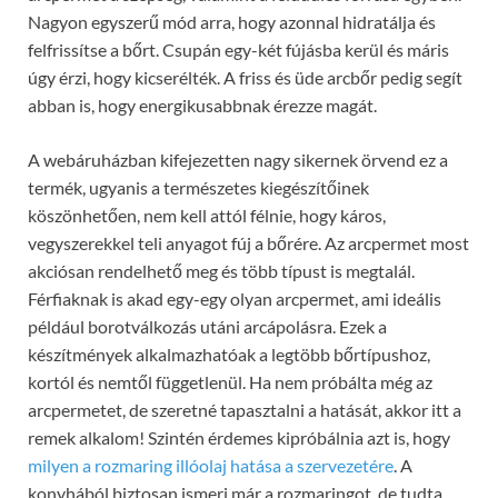
Nagyon egyszerű mód arra, hogy azonnal hidratálja és
felfrissítse a bőrt. Csupán egy-két fújásba kerül és máris
úgy érzi, hogy kicserélték. A friss és üde arcbőr pedig segít
abban is, hogy energikusabbnak érezze magát.
A webáruházban kifejezetten nagy sikernek örvend ez a
termék, ugyanis a természetes kiegészítőinek
köszönhetően, nem kell attól félnie, hogy káros,
vegyszerekkel teli anyagot fúj a bőrére. Az arcpermet most
akciósan rendelhető meg és több típust is megtalál.
Férfiaknak is akad egy-egy olyan arcpermet, ami ideális
például borotválkozás utáni arcápolásra. Ezek a
készítmények alkalmazhatóak a legtöbb bőrtípushoz,
kortól és nemtől függetlenül. Ha nem próbálta még az
arcpermetet, de szeretné tapasztalni a hatását, akkor itt a
remek alkalom!
Szintén érdemes kipróbálnia azt is, hogy
milyen a rozmaring illóolaj hatása a szervezetére
. A
konyhából biztosan ismeri már a rozmaringot, de tudta,