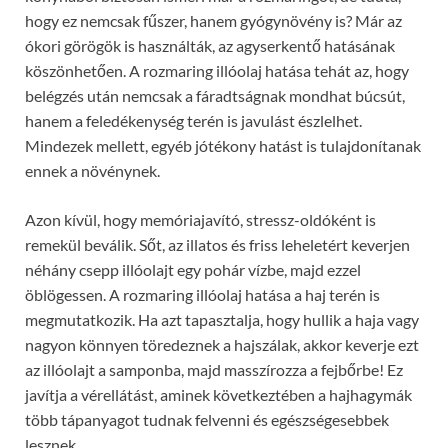
hogy ez nemcsak fűszer, hanem gyógynövény is? Már az
ókori görögök is használták, az agyserkentő hatásának
köszönhetően. A rozmaring illóolaj hatása tehát az, hogy
belégzés után nemcsak a fáradtságnak mondhat búcsút,
hanem a feledékenység terén is javulást észlelhet.
Mindezek mellett, egyéb jótékony hatást is tulajdonítanak
ennek a növénynek.
Azon kívül, hogy memóriajavító, stressz-oldóként is
remekül beválik. Sőt, az illatos és friss leheletért keverjen
néhány csepp illóolajt egy pohár vízbe, majd ezzel
öblögessen. A rozmaring illóolaj hatása a haj terén is
megmutatkozik. Ha azt tapasztalja, hogy hullik a haja vagy
nagyon könnyen töredeznek a hajszálak, akkor keverje ezt
az illóolajt a samponba, majd masszírozza a fejbőrbe! Ez
javítja a vérellátást, aminek következtében a hajhagymák
több tápanyagot tudnak felvenni és egészségesebbek
lesznek.