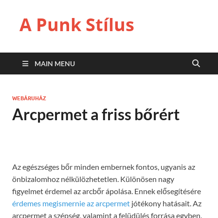
A Punk Stílus
MAIN MENU
WEBÁRUHÁZ
Arcpermet a friss bőrért
Az egészséges bőr minden embernek fontos, ugyanis az
önbizalomhoz nélkülözhetetlen. Különösen nagy
figyelmet érdemel az arcbőr ápolása. Ennek elősegítésére
érdemes megismernie az arcpermet
jótékony hatásait. Az
arcpermet a szépség, valamint a felüdülés forrása egyben.