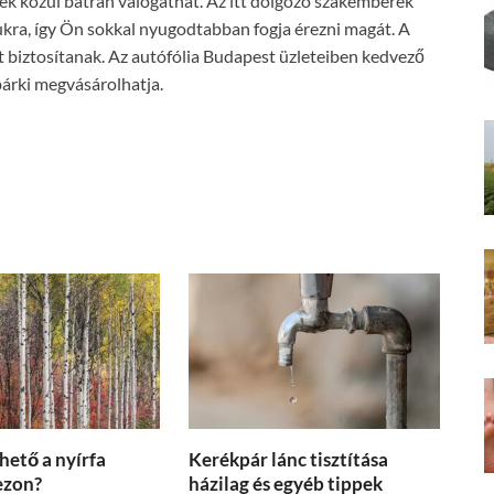
yek közül bátran válogathat. Az itt dolgozó szakemberek
kra, így Ön sokkal nyugodtabban fogja érezni magát. A
 biztosítanak. Az autófólia Budapest üzleteiben kedvező
bárki megvásárolhatja.
hető a nyírfa
Kerékpár lánc tisztítása
zezon?
házilag és egyéb tippek