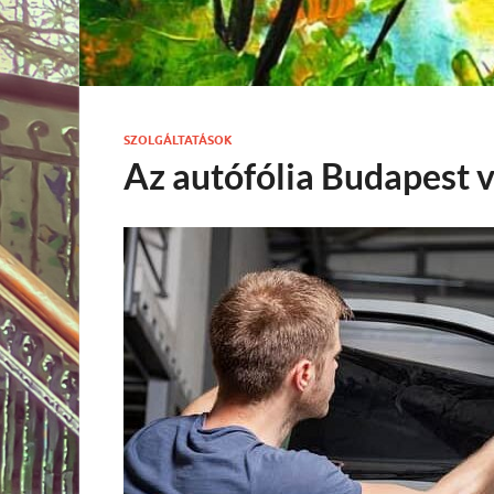
SZOLGÁLTATÁSOK
Az autófólia Budapest 