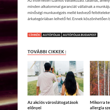
Az interneten számos vállalkozást találhat, amel
minden alkalommal garanciát vállalnak a munkáju
minőségi munkavégzés mellé kedvező feltételeket
árkategóriában lelhető fel. Ennek köszönhetően 
CÍMKÉK
AUTÓFÓLIA
AUTÓFÓLIA BUDAPEST
TOVÁBBI CIKKEK :
Az akciós városlátogatások
Mikorra te
előnyei
allergia s