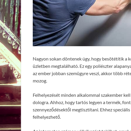
Nagyon sokan döntenek úgy, hogy besötétítik a ko
üzletben megtalálható. Ez egy poliészter alapanya
az ember jobban szemügyre veszi, akkor több réte
mozog.
Felhelyezését minden alkalommal szakember kell v
dologra. Ahhoz, hogy tartós legyen a termék, fontos 
szennyeződésektől megtisztítani. Ehhez speciális
felhelyezhető.