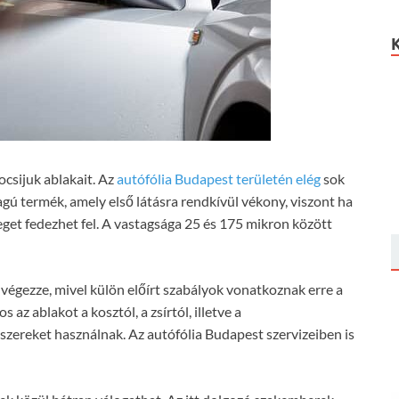
csijuk ablakait. Az
autófólia Budapest területén elég
sok
gú termék, amely első látásra rendkívül vékony, viszont ha
get fedezhet fel. A vastagsága 25 és 175 mikron között
égezze, mivel külön előírt szabályok vonatkoznak erre a
az ablakot a kosztól, a zsírtól, illetve a
 szereket használnak. Az autófólia Budapest szervizeiben is