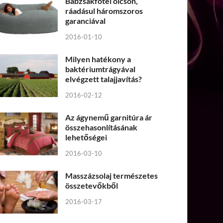
Babzsákfotel olcsón,
ráadásul háromszoros
garanciával
2016-01-10
Milyen hatékony a
baktériumtrágyával
elvégzett talajjavítás?
2016-02-12
Az ágynemű garnitúra ár
összehasonlításának
lehetőségei
2016-03-10
Masszázsolaj természetes
összetevőkből
2016-03-17