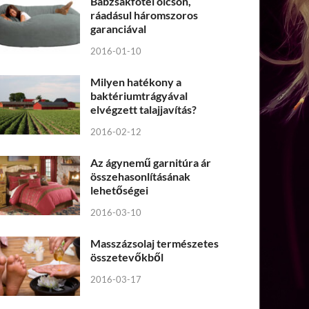
Babzsákfotel olcsón,
ráadásul háromszoros
garanciával
2016-01-10
Milyen hatékony a
baktériumtrágyával
elvégzett talajjavítás?
2016-02-12
Az ágynemű garnitúra ár
összehasonlításának
lehetőségei
2016-03-10
Masszázsolaj természetes
összetevőkből
2016-03-17