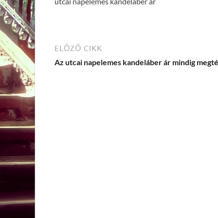
utcai napelemes kandeláber ár
ELŐZŐ CIKK
Az utcai napelemes kandeláber ár mindig megté