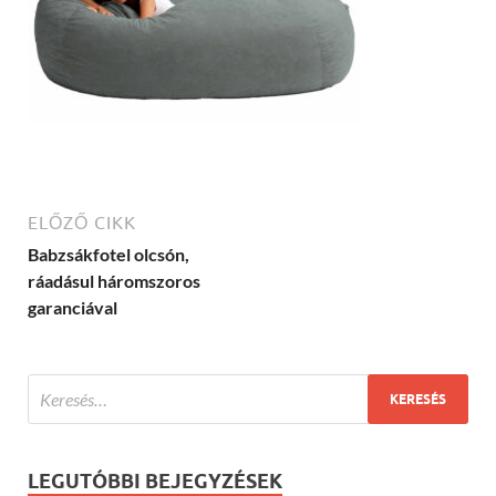
ELŐZŐ CIKK
Babzsákfotel olcsón,
ráadásul háromszoros
garanciával
LEGUTÓBBI BEJEGYZÉSEK