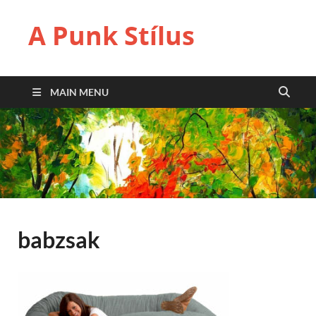
A Punk Stílus
MAIN MENU
babzsak