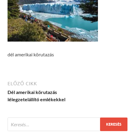
dél amerikai körutazás
ELŐZŐ CIKK
Dél amerikai körutazás
lélegzetelállító emlékekkel