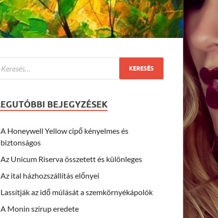
LEGUTÓBBI BEJEGYZÉSEK
A Honeywell Yellow cipő kényelmes és
biztonságos
Az Unicum Riserva összetett és különleges
Az ital házhozszállítás előnyei
Lassítják az idő múlását a szemkörnyékápolók
A Monin szirup eredete