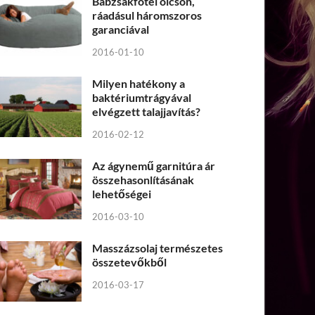
Babzsákfotel olcsón,
ráadásul háromszoros
garanciával
2016-01-10
Milyen hatékony a
baktériumtrágyával
elvégzett talajjavítás?
2016-02-12
Az ágynemű garnitúra ár
összehasonlításának
lehetőségei
2016-03-10
Masszázsolaj természetes
összetevőkből
2016-03-17