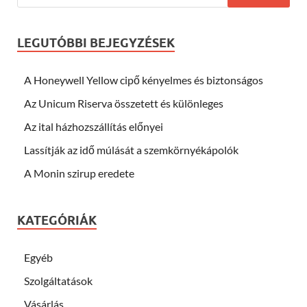
LEGUTÓBBI BEJEGYZÉSEK
A Honeywell Yellow cipő kényelmes és biztonságos
Az Unicum Riserva összetett és különleges
Az ital házhozszállítás előnyei
Lassítják az idő múlását a szemkörnyékápolók
A Monin szirup eredete
KATEGÓRIÁK
Egyéb
Szolgáltatások
Vásárlás