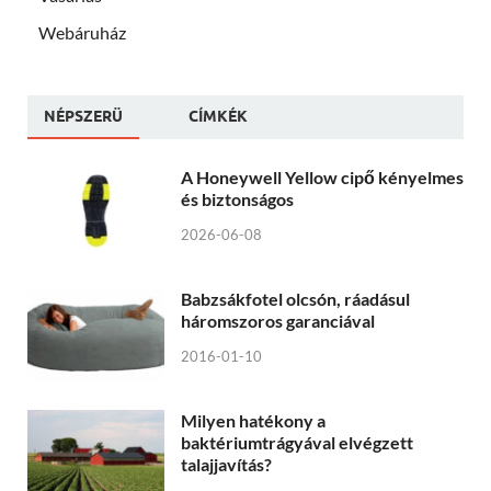
Webáruház
NÉPSZERÜ
CÍMKÉK
A Honeywell Yellow cipő kényelmes
és biztonságos
2026-06-08
Babzsákfotel olcsón, ráadásul
háromszoros garanciával
2016-01-10
Milyen hatékony a
baktériumtrágyával elvégzett
talajjavítás?