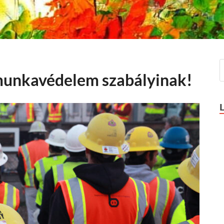
munkavédelem szabályinak!