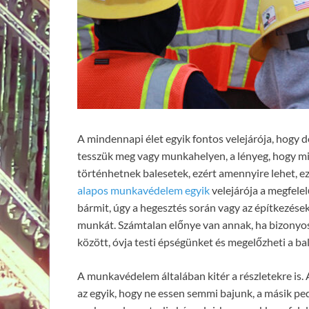
A mindennapi élet egyik fontos velejárója, hogy 
tesszük meg vagy munkahelyen, a lényeg, hogy mi
történhetnek balesetek, ezért amennyire lehet, e
alapos munkavédelem egyik
velejárója a megfele
bármit, úgy a hegesztés során vagy az építkezése
munkát. Számtalan előnye van annak, ha bizonyos f
között, óvja testi épségünket és megelőzheti a ba
A munkavédelem általában kitér a részletekre is.
az egyik, hogy ne essen semmi bajunk, a másik pe