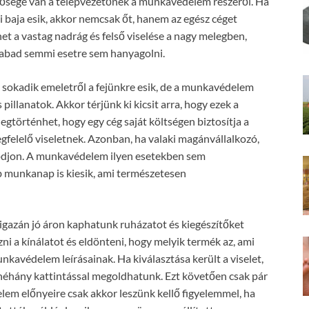
elősége van a telepvezetőnek a munkavédelem részéről. Ha
i baja esik, akkor nemcsak őt, hanem az egész céget
t a vastag nadrág és felső viselése a nagy melegben,
zabad semmi esetre sem hanyagolni.
a sokadik emeletről a fejünkre esik, de a munkavédelem
illanatok. Akkor térjünk ki kicsit arra, hogy ezek a
gtörténhet, hogy egy cég saját költségen biztosítja a
gfelelő viseletnek. Azonban, ha valaki magánvállalkozó,
djon. A munkavédelem ilyen esetekben sem
 munkanap is kiesik, ami természetesen
igazán jó áron kaphatunk ruházatot és kiegészítőket
i a kínálatot és eldönteni, hogy melyik termék az, ami
kavédelem leírásainak. Ha kiválasztása került a viselet,
néhány kattintással megoldhatunk. Ezt követően csak pár
em előnyeire csak akkor leszünk kellő figyelemmel, ha