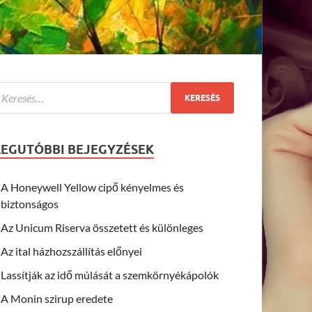
LEGUTÓBBI BEJEGYZÉSEK
A Honeywell Yellow cipő kényelmes és
biztonságos
Az Unicum Riserva összetett és különleges
Az ital házhozszállítás előnyei
Lassítják az idő múlását a szemkörnyékápolók
A Monin szirup eredete