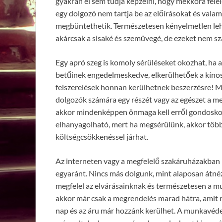
gyakran el sem tudja képzelni, hogy mekkora fel
egy dolgozó nem tartja be az előírásokat és valam
megbüntethetik. Természetesen kényelmetlen lehe
akárcsak a sisaké és szemüvegé, de ezeket nem s
Egy apró szeg is komoly sérüléseket okozhat, ha 
betűinek engedelmeskedve, elkerülhetőek a kínos p
felszerelések honnan kerülhetnek beszerzésre! Me
dolgozók számára egy részét vagy az egészet a me
akkor mindenképpen önmaga kell erről gondosko
elhanyagolható, mert ha megsérülünk, akkor több
költségcsökkenéssel járhat.
Az interneten vagy a megfelelő szakáruházakban 
egyaránt. Nincs más dolgunk, mint alaposan átnézn
megfelel az elvárásainknak és természetesen a mun
akkor már csak a megrendelés marad hátra, amit 
nap és az áru már hozzánk kerülhet. A munkavédel