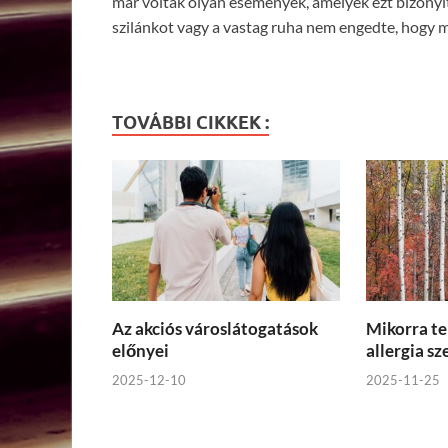
már voltak olyan események, amelyek ezt bizonyí
szilánkot vagy a vastag ruha nem engedte, hogy 
TOVÁBBI CIKKEK :
Az akciós városlátogatások
Mikorra te
előnyei
allergia s
2025-12-10
2025-11-25