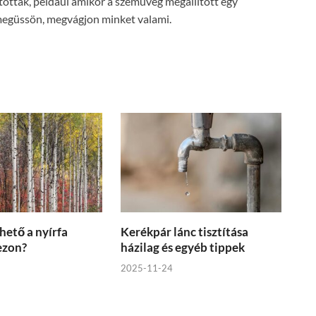
tották, például amikor a szemüveg megállított egy
megüssön, megvágjon minket valami.
hető a nyírfa
Kerékpár lánc tisztítása
zezon?
házilag és egyéb tippek
2025-11-24