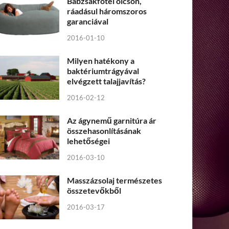
Babzsákfotel olcsón,
ráadásul háromszoros
garanciával
2016-01-10
Milyen hatékony a
baktériumtrágyával
elvégzett talajjavítás?
2016-02-12
Az ágynemű garnitúra ár
összehasonlításának
lehetőségei
2016-03-10
Masszázsolaj természetes
összetevőkből
2016-03-17