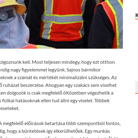
dolgoznunk kell. Most teljesen mindegy, hogy ezt otthon
ndig nagy figyelemmel legyünk. Sajnos bármikor
zeknek a számát és mértékét minimalizálni szükséges. Az
lő ruházat beszerzése. Ahogyan egy szakács sem viselhet
ken dolgozók is csak megfelelő öltözetben végezhetik a
izikai hatásoknak ellen tud állni egy viselet. Többek
leseteket.
 A megfelelő előírások betartása több szempontból fontos,
dig, hogy a büntetések így elkerülhetőek. Egy munkás