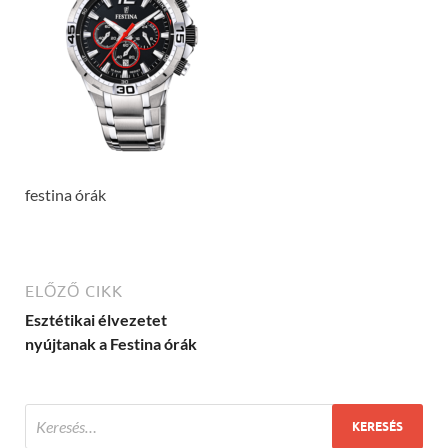
festina órák
ELŐZŐ CIKK
Esztétikai élvezetet
nyújtanak a Festina órák