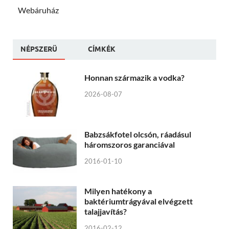
Webáruház
NÉPSZERÜ
CÍMKÉK
Honnan származik a vodka?
2026-08-07
Babzsákfotel olcsón, ráadásul
háromszoros garanciával
2016-01-10
Milyen hatékony a
baktériumtrágyával elvégzett
talajjavítás?
2016-02-12