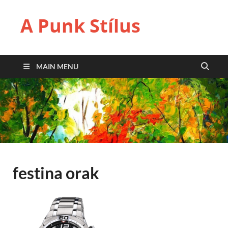
A Punk Stílus
MAIN MENU
festina orak