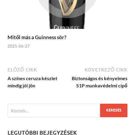
Mitől más a Guinness sör?
2025-06-27
ELŐZŐ CIKK
KÖVETKEZŐ CIKK
A színes ceruza készlet
Biztonságos és kényelmes
mindig jól jön
S1P munkavédelmi cipő
LEGUTÓBBI BEJEGYZÉSEK