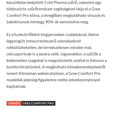
készülékbe beépített Cold Plasma szűrő, valamint egy
többszörös szűrőrendszer segítségével látja el a Gree
Comfort Pro klíma, a levegőben megtalálható vírusok és
baktériumok mintegy 90%-át semmisítve meg.
Ez a funkció főként kisgyermekes családoknál, illetve
legyengült immunrendszerű személyeknél
nélkülözhetetlen, de természetesen minden más
célcsoportnak is a javára válik. Ugyanakkor, a szűrők a
kellemetlen szagokat is megszüntetik, ezáltal is fokozva a
komfortérzetünket. A megbízható klímaberendezéseiről
ismert Klimaman webáruházban, a Gree Comfort Pro
modellek jelenleg figyelemre méltó árkedvezménnyel
kaphatóak.
CÍMKÉK
GREE COMFORT PRO