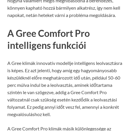
hogyha valamiért mégis meghibásodna a berendezés,
könnyen kapható hozzá bármilyen alkatrész, így nem kell
napokat, netán heteket várni a probléma megoldására.
A Gree Comfort Pro
intelligens funkciói
A Gree klímák innovatív modellje intelligens leolvasztásra
is képes. Ez azt jelenti, hogy amíg egy hagyományosabb
készüléknél előre meghatározott idő után, például 50-60
perc múlva indul be a leolvasztás, aminek időtartama
szintén le van szögezve, addig a Gree Comfort Pro
változatnál csak szükség esetén kezdődik a leolvasztási
folyamat. Ez pedig annyi időt vesz fel, amennyi a konkrét
megvalósuláshoz kell.
A Gree Comfort Pro klímák másik különlegessége az