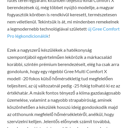
fűtés terén egyaránt kitűnően teljesítő kínai Comfort X
berendezések új, még többet nyújtó modellje, a magyar
fogyasztók körében is rendkívül keresett, természetesen
nem véletlenül. Tekintsük is át, mi mindenben remekelnek
a legmodernebb technológiával született
új Gree Comfort
Pro légkondicionálók
!
Ezek a nagyszerű készülékek a hatékonyság
szempontjából egyértelműen lekörözik a márkacsalád
korábbi, szintén prémium berendezéseit, elég ha csak arra
gondolunk, hogy egy régebbi Gree Multi Comfort X
modell -20 fokos külső hőmérsékletig tud megfelelően
teljesíteni, az új változatnál pedig -25 fokig tolható ki ez az
értékhatár. A másik fontos tényező a klíma gazdaságosabb
üzemelése, valamint a nagyobb strapabíróság, aminek
köszönhetően a készülék hosszú ideig gondoskodik majd
az otthonunk megfelelő hőmérsékletéről, anélkül, hogy
szervizelni kelljen. Jelentős előnynek számít továbbá,