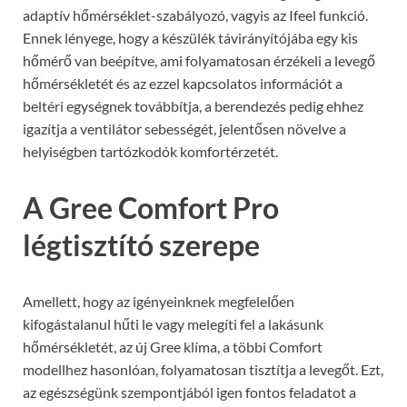
adaptív hőmérséklet-szabályozó, vagyis az Ifeel funkció.
Ennek lényege, hogy a készülék távirányítójába egy kis
hőmérő van beépítve, ami folyamatosan érzékeli a levegő
hőmérsékletét és az ezzel kapcsolatos információt a
beltéri egységnek továbbítja, a berendezés pedig ehhez
igazítja a ventilátor sebességét, jelentősen növelve a
helyiségben tartózkodók komfortérzetét.
A Gree Comfort Pro
légtisztító szerepe
Amellett, hogy az igényeinknek megfelelően
kifogástalanul hűti le vagy melegíti fel a lakásunk
hőmérsékletét, az új Gree klíma, a többi Comfort
modellhez hasonlóan, folyamatosan tisztítja a levegőt. Ezt,
az egészségünk szempontjából igen fontos feladatot a