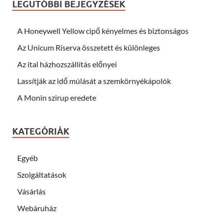
LEGUTÓBBI BEJEGYZÉSEK
A Honeywell Yellow cipő kényelmes és biztonságos
Az Unicum Riserva összetett és különleges
Az ital házhozszállítás előnyei
Lassítják az idő múlását a szemkörnyékápolók
A Monin szirup eredete
KATEGÓRIÁK
Egyéb
Szolgáltatások
Vásárlás
Webáruház