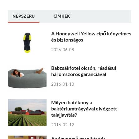
NÉPSZERÜ
CÍMKÉK
A Honeywell Yellow cipő kényelmes
és biztonságos
2026-06-08
Babzsákfotel olcsón, ráadásul
háromszoros garanciával
2016-01-10
Milyen hatékony a
baktériumtrágyával elvégzett
talajjavítás?
2016-02-12
Az ágynemű garnitúra ár